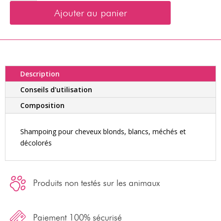
Routine
Ajouter au panier
complète
MEELOW
(5
produits
250ml)
Description
Conseils d'utilisation
Composition
Shampoing pour cheveux blonds, blancs, méchés et
décolorés
Produits non testés sur les animaux
Paiement 100% sécurisé