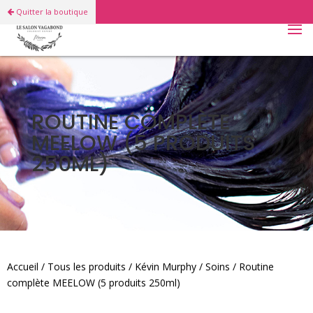
Quitter la boutique
ROUTINE COMPLÈTE
MEELOW (5 PRODUITS
250ML)
Accueil
/
Tous les produits
/
Kévin Murphy
/
Soins
/ Routine
complète MEELOW (5 produits 250ml)