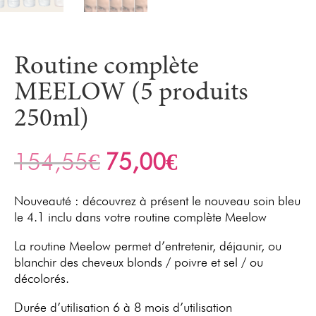
Routine complète
MEELOW (5 produits
250ml)
154,55
€
75,00
€
Le
Le
prix
prix
initial
actuel
Nouveauté : découvrez à présent le nouveau soin bleu
était :
est :
le 4.1 inclu dans votre routine complète Meelow
154,55€.
75,00€.
La routine Meelow permet d’entretenir, déjaunir, ou
blanchir des cheveux blonds / poivre et sel / ou
décolorés.
Durée d’utilisation 6 à 8 mois d’utilisation