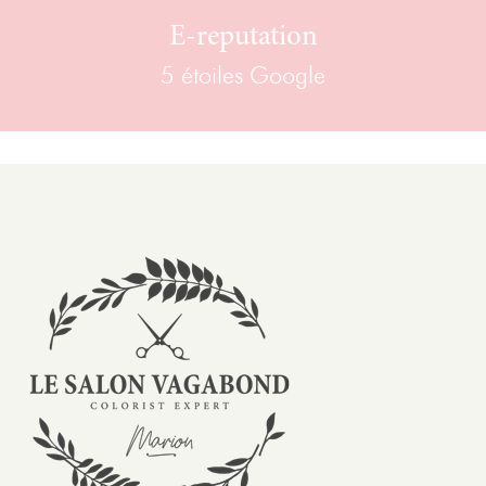
E-reputation
5 étoiles Google