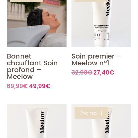
Bonnet
Soin premier –
chauffant Soin
Meelow n°1
profond –
32,90
€
27,40
€
Le
Le
Meelow
prix
prix
initial
actuel
69,99
€
49,99
€
Le
Le
était :
est :
prix
prix
32,90€.
27,40€.
initial
actuel
était :
est :
69,99€.
49,99€.
Promo !