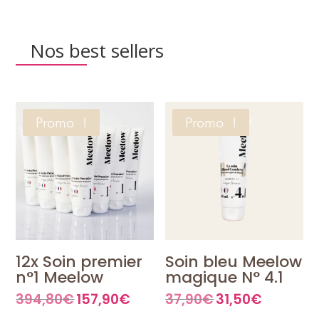
Nos best sellers
Promo !
Promo !
12x Soin premier
Soin bleu Meelow
n°1 Meelow
magique N° 4.1
394,80
€
157,90
€
37,90
€
31,50
€
Le
Le
Le
Le
prix
prix
prix
prix