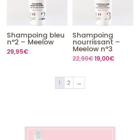
Shampoing bleu
Shampoing
n°2 – Meelow
nourrissant –
Meelow n°3
29,95
€
22,90
€
19,00
€
Le
Le
prix
prix
initial
actuel
était :
est :
22,90€.
19,00€.
1
2
→