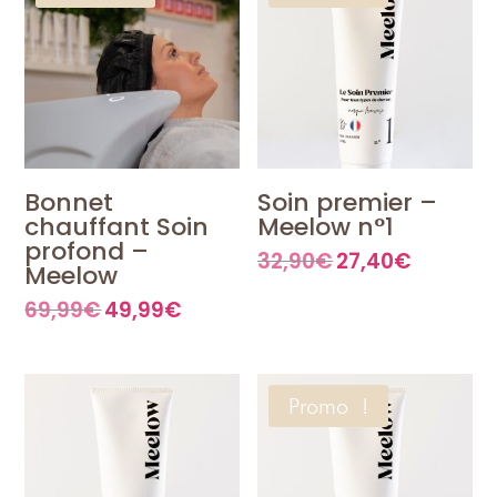
Bonnet
Soin premier –
chauffant Soin
Meelow n°1
profond –
32,90
€
27,40
€
Le
Le
Meelow
prix
prix
initial
actuel
69,99
€
49,99
€
Le
Le
était :
est :
prix
prix
32,90€.
27,40€.
initial
actuel
était :
est :
69,99€.
49,99€.
Promo !