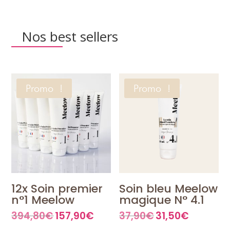
Nos best sellers
Promo !
Promo !
12x Soin premier
Soin bleu Meelow
n°1 Meelow
magique N° 4.1
394,80
€
157,90
€
37,90
€
31,50
€
Le
Le
Le
Le
prix
prix
prix
prix