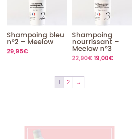
Shampoing bleu
Shampoing
n°2 – Meelow
nourrissant –
Meelow n°3
29,95
€
22,90
€
19,00
€
Le
Le
prix
prix
initial
actuel
était :
est :
22,90€.
19,00€.
1
2
→