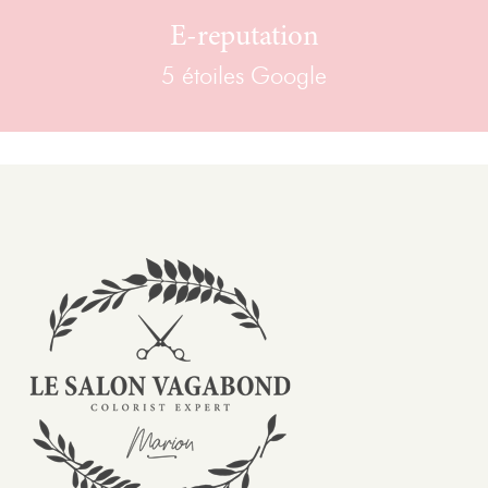
E-reputation
5 étoiles Google